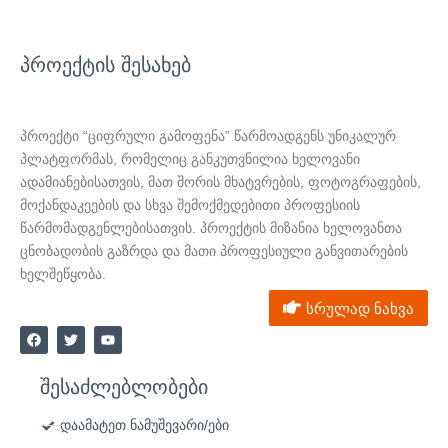
პროექტის შესახებ
პროექტი “ციფრული გამოფენა” წარმოადგენს უნიკალურ
პლატფორმას, რომელიც განკუთვნილია ხელოვანი
ადამიანებისათვის, მათ შორის მხატვრების, ფოტოგრაფების,
მოქანდაკეების და სხვა შემოქმედებითი პროფესიის
წარმომადგენლებისათვის. პროექტის მიზანია ხელოვანთა
ცნობადობის გაზრდა და მათი პროფესიული განვითარების
ხელშეწყობა.
სრულად ნახვა
F
T
Y
a
w
o
c
i
u
e
t
t
შესაძლებლობები
b
t
u
o
e
b
o
r
e
დაამატეთ ნამუშევარი/ები
k