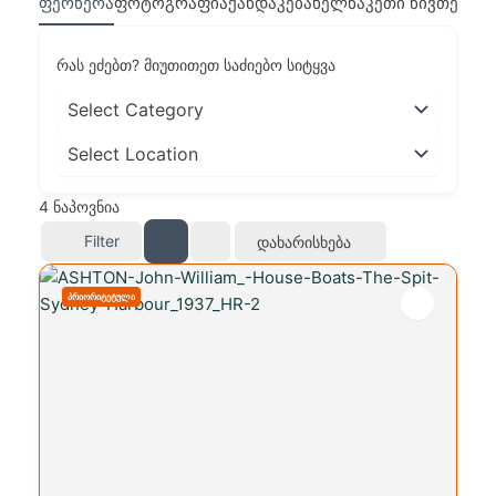
ფერწერა
ფოტოგრაფია
ქანდაკება
ხელნაკეთი ნივთები
რას ეძებთ? მიუთითეთ საძიებო სიტყვა
4
ნაპოვნია
Filter
Დახარისხება
ᲞᲠᲘᲝᲠᲘᲢᲔᲢᲣᲚᲘ