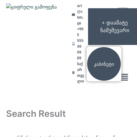
Skip
art
to
@c
content
bm.
+ დაამატე
ge
+99
ნამუშევარი
5
555
49
09
89
კაბინეტი
საქ
არ
Menu
თვე
ლო
Search Result