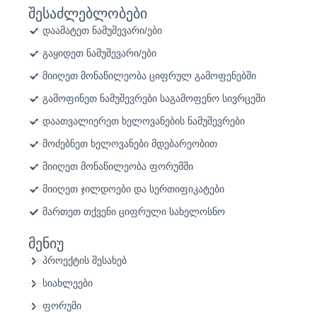
e
t
t
შესაძლებლობები
b
t
u
o
e
b
დაამატეთ ნამუშევარი/ები
o
r
e
k
გაყიდეთ ნამუშევარი/ები
მიიღეთ მონაწილეობა ციფრულ გამოფენებში
გამოფინეთ ნამუშევრები საგამოფენო სივრცეში
დაათვალიერეთ ხელოვანების ნამუშევრები
მოძებნეთ ხელოვანები მდებარეობით
მიიღეთ მონაწილეობა ფორუმში
მიიღეთ ჯილდოები და სერთიფიკატები
მართეთ თქვენი ციფრული სახელოსნო
მენიუ
პროექტის შესახებ
სიახლეები
ფორუმი