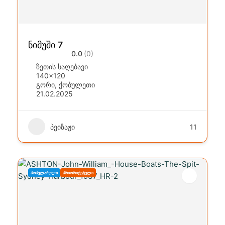
ნიმუში 7
0.0
(0)
ზეთის საღებავი
140x120
გორი
,
ქობულეთი
21.02.2025
პეიზაჟი
11
ᲞᲝᲞᲣᲚᲐᲠᲣᲚᲘ
ᲞᲠᲘᲝᲠᲘᲢᲔᲢᲣᲚᲘ