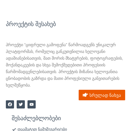
პროექტის შესახებ
პროექტი “ციფრული გამოფენა” წარმოადგენს უნიკალურ
პლატფორმას, რომელიც განკუთვნილია ხელოვანი
ადამიანებისათვის, მათ შორის მხატვრების, ფოტოგრაფების,
მოქანდაკეების და სხვა შემოქმედებითი პროფესიის
წარმომადგენლებისათვის. პროექტის მიზანია ხელოვანთა
ცნობადობის გაზრდა და მათი პროფესიული განვითარების
ხელშეწყობა.
სრულად ნახვა
F
T
Y
a
w
o
c
i
u
e
t
t
შესაძლებლობები
b
t
u
o
e
b
o
r
e
დაამატეთ ნამუშევარი/ები
k