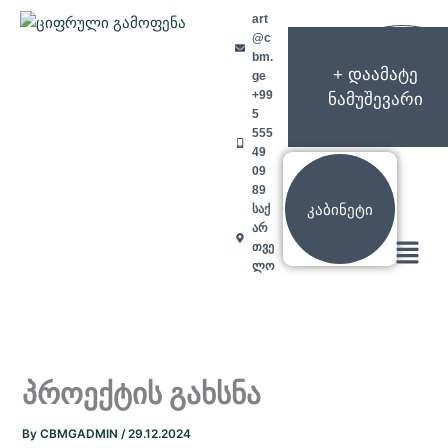
Skip
art
to
@c
content
bm.
+ დაამატე
ge
+99
ნამუშევარი
5
555
49
09
89
კაბინეტი
საქ
არ
Menu
თვე
ლო
პროექტის გახსნა
By
CBMGADMIN
/
29.12.2024