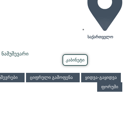
საქართველო
 ნამუშევარი
კაბინეტი
უშევრები
ციფრული გამოფენა
ყიდვა-გაყიდვა
ფორუმი