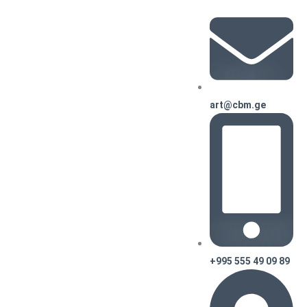
art@cbm.ge
+995 555 49 09 89